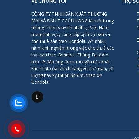
VỀ CHÚNG TÔI
TRỤ S
CÔNG TY TNHH SẢN XUẤT THƯƠNG
T
MẠI VÀ ĐẦU TƯ CỬU LONG là một trong
T
những công ty uy tín nhất tại Việt Nam
C
trong lĩnh vực, cung cấp dịch vụ bán và
E
cho thuê sàn treo Gondola. Với nhiều
năm kinh nghiệm trong việc cho thuê các
G
loại sàn treo Gondola, Chúng Tôi đảm
H
bảo sẽ đáp ứng được mọi yêu cầu khắt
P
khe nhất của khách hàng về thời gian, số
H
lượng hay kỹ thuật lắp đặt, tháo dỡ
Gondola.
Cop