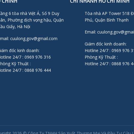
Ở CHÍNH
CHI NHÁNH HỒ CHÍ MINH
ầng 6 tòa nhà Việt Á, Số 9 Duy
Tòa nhà AP Tower 518 Đ
ân, Phường dịch vọng hậu, Quận
Phủ, Quận Bình Thạnh
ầu Giấy, Hà Nội
Email: cuulong.gov@gmai
mail: cuulong.gov@gmail.com
Giám đốc kinh doanh:
iám đốc kinh doanh:
Hotline 24/7 : 0969 976 3
otline 24/7 : 0969 976 316
Phòng Kỹ Thuật :
hòng Kỹ Thuật :
Hotline 24/7 : 0868 976 4
otline 24/7 : 0868 976 444
yright 2026 ©
Công Ty TNHH Sản Xuất Thương Mại Và Đầu Tư Cửu 