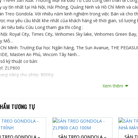
y TNHH Sản Xuất Thương Mại Và Đầu Tư Cửu Long tiền thân là Công
y uy tín nhất tại Hà Nội, Hải Phòng, Quảng Ninh và Hồ Chí Minh và c
àn Treo Gondola. Với nhiều năm kinh nghiệm trong việc Bán và cho
ợc mọi yêu cầu khắt khe nhất của khách hàng về thời gian, số lượng h
 án tiêu biểu Cửu Long tham gia thi công :
 Nội: Royal City, Times City, Vinhomes Sky lake, Vinhomes Green Ba
ây Mỗ…
 Chí Minh: Trường Đại học Ngân hàng, The Sun Avanue, THE PEGASUI
IDE, Masteri An Phú, Vincom Tây Ninh…
số kỹ thuật cơ bản:
l: ZLP800
trọng nâng cho phép: 800Kg
độ nâng: 8-10m/phút
Xem thêm
 thước lồng thao tác: 7,5m
áp tời (thép chuyên dụng chịu lực, chống xoắn): Ф8.6mm
 cơ (mô tơ tời): model LTD 8.0, công suất 1,8Kw*2
PHẨM TƯƠNG TỰ
 an toàn: model LST30
iều khiển: Khởi động từ Schiender, 01 Attomat chống rò điện, 01 Attom
tay điều khiển điều khiển từ xa hoặc trên tủ điện
điện: 4×2,5 + 1 dây thép chịu lực chống đứt cáp, vỏ bọc cao su chịu
trọng: 40 quả bê tông bọc thép sơn đen
N TREO GONDOLA –
SÀN TREO GONDOLA –
SÀN T