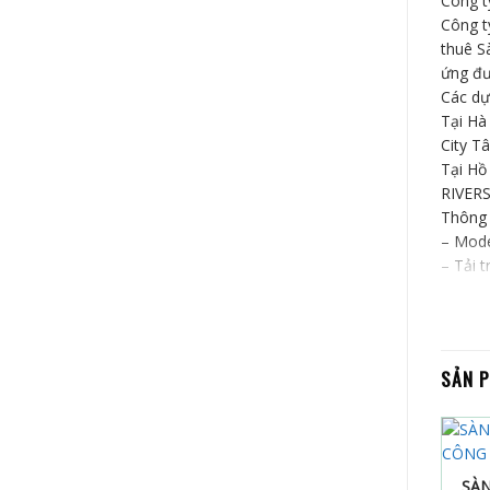
Công t
Công t
thuê S
ứng đư
Các dự
Tại Hà
City T
Tại Hồ
RIVERS
Thông 
– Mode
– Tải 
– Tốc 
– Kích
– Dây c
– Động
SẢN 
– Khoá
– Tủ đ
nhiệt, 
– Cáp 
– Đối 
SÀ