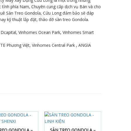
 ty Máy Xây Dựng Cửu Long là một trong những
ác tỉnh phía Nam, Chuyên cung cấp dịch vụ Bán và cho
 thuê Sàn Treo Gondola, Cửu Long đảm bảo sẽ đáp
ay kỹ thuật lắp đặt, tháo dỡ sàn treo Gondola.
y, Dcapital, Vinhomes Ocean Park, Vinhomes Smart
TE Phương Việt, Vinhomes Central Park , ANGIA
at dòng điều khiển, 02 cầu chì, 02 thiết bị an toàn
 được tác động của môi trường
REO GONDOLA –
SÀN TREO GONDOLA –