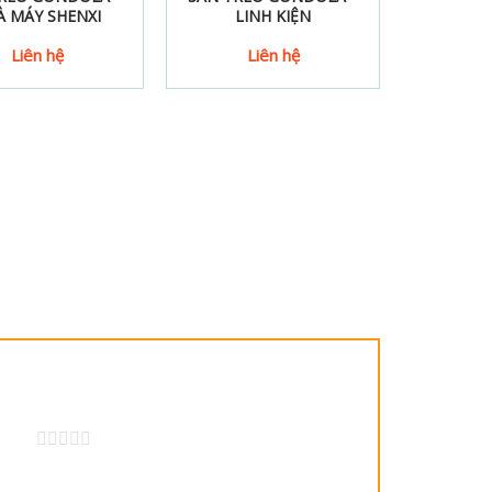
À MÁY SHENXI
LINH KIỆN
Liên hệ
Liên hệ
 5 sao