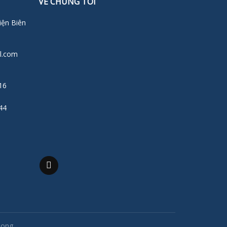
VỀ CHÚNG TÔI
iện Biên
l.com
16
44
Long