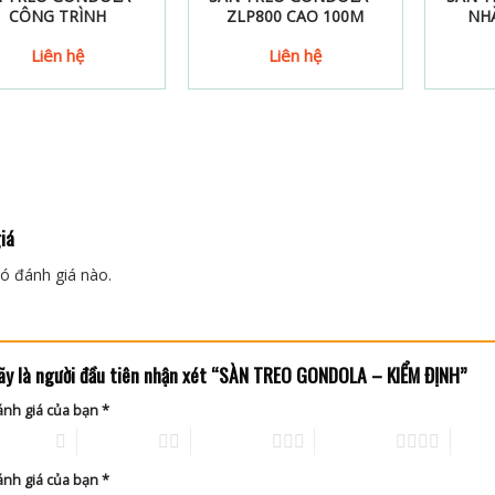
CÔNG TRÌNH
ZLP800 CAO 100M
NH
cấu: thép mạ kẽm nhúng nóng
ách có nhu cầu mua hoặc thuê trên toàn Quốc xin liên hệ :
Liên hệ
Liên hệ
y TNHH Sản Xuất Thương Mại Và Đầu Tư Cửu Long
ốc kinh doanh:
e 24/7 : 0969 976 316
Kỹ Thuật :
e 24/7 : 0868 976 444
iá
ó đánh giá nào.
ãy là người đầu tiên nhận xét “SÀN TREO GONDOLA – KIỂM ĐỊNH”
ánh giá của bạn
*
rên 5 sao
2 trên 5 sao
3 trên 5 sao
4 trên 5 sao
5 trên
ánh giá của bạn
*