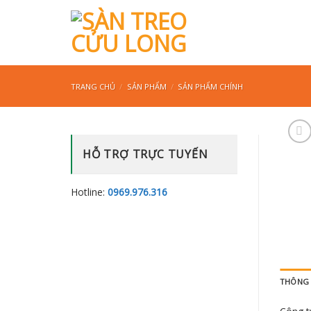
Skip
to
content
TRANG CHỦ
/
SẢN PHẨM
/
SẢN PHẨM CHÍNH
HỖ TRỢ TRỰC TUYẾN
Hotline:
0969.976.316
THÔNG T