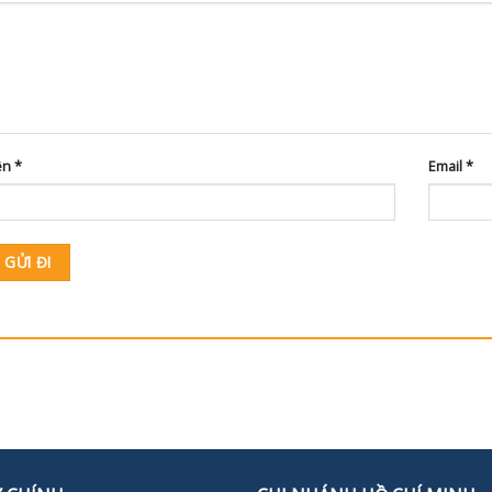
ên
*
Email
*