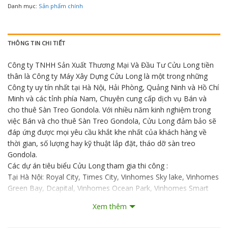
Danh mục:
Sản phẩm chính
THÔNG TIN CHI TIẾT
Công ty TNHH Sản Xuất Thương Mại Và Đầu Tư Cửu Long tiền
thân là Công ty Máy Xây Dựng Cửu Long là một trong những
Công ty uy tín nhất tại Hà Nội, Hải Phòng, Quảng Ninh và Hồ Chí
Minh và các tỉnh phía Nam, Chuyên cung cấp dịch vụ Bán và
cho thuê Sàn Treo Gondola. Với nhiều năm kinh nghiệm trong
việc Bán và cho thuê Sàn Treo Gondola, Cửu Long đảm bảo sẽ
đáp ứng được mọi yêu cầu khắt khe nhất của khách hàng về
thời gian, số lượng hay kỹ thuật lắp đặt, tháo dỡ sàn treo
Gondola.
Các dự án tiêu biểu Cửu Long tham gia thi công :
Tại Hà Nội: Royal City, Times City, Vinhomes Sky lake, Vinhomes
Green Bay, Dcapital, Vinhomes Ocean Park, Vinhomes Smart
City Tây Mỗ…
Xem thêm
Tại Hồ Chí Minh: Trường Đại học Ngân hàng, The Sun Avanue,
THE PEGASUITE Phương Việt, Vinhomes Central Park , ANGIA