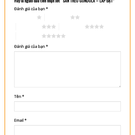
Hãy là người đầu tiên nhận xét “SÀN TREO GONDOLA – LẮP ĐẶT”
Đánh giá của bạn
*
1 trên 5 sao
2 trên 5 sao
3 trên 5 sao
4 trên 5 sao
5 trên 5 sao
Đánh giá của bạn
*
Tên
*
Email
*