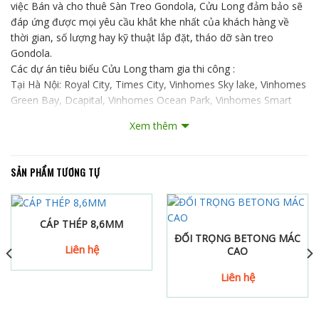
việc Bán và cho thuê Sàn Treo Gondola, Cửu Long đảm bảo sẽ
đáp ứng được mọi yêu cầu khắt khe nhất của khách hàng về
thời gian, số lượng hay kỹ thuật lắp đặt, tháo dỡ sàn treo
Gondola.
Các dự án tiêu biểu Cửu Long tham gia thi công :
Tại Hà Nội: Royal City, Times City, Vinhomes Sky lake, Vinhomes
Green Bay, Dcapital, Vinhomes Ocean Park, Vinhomes Smart
City Tây Mỗ…
Xem thêm
Tại Hồ Chí Minh: Trường Đại học Ngân hàng, The Sun Avanue,
THE PEGASUITE Phương Việt, Vinhomes Central Park , ANGIA
RIVERSIDE, Masteri An Phú, Vincom Tây Ninh…
SẢN PHẨM TƯƠNG TỰ
Thông số kỹ thuật cơ bản:
– Model: ZLP800
– Tải trọng nâng cho phép: 800Kg
CÁP THÉP 8,6MM
– Tốc độ nâng: 8-10m/phút
ĐỐI TRỌNG BETONG MÁC
– Kích thước lồng thao tác: 7,5m
Liên hệ
CAO
– Dây cáp tời (thép chuyên dụng chịu lực, chống xoắn): Ф8.6mm
– Động cơ (mô tơ tời): model LTD 8.0, công suất 1,8Kw*2
Liên hệ
– Khoá an toàn: model LST30
– Tủ điều khiển: Khởi động từ Schiender, 01 Attomat chống rò