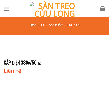
Skip
to
content
TRANG CHỦ
/
SẢN PHẨM
/
LINH KIỆN
CÁP ĐIỆN 380v/50hz
Liên hệ