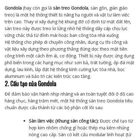
Gondola
(hay còn gọi là
sàn treo Gondola
, sàn gôn, giàn giáo
treo) là một hệ thống thiết bị nâng hạ người và vật tư làm việc
trên cao. Thay vì xây dựng hệ khung đỡ cố định từ mặt đất lên,
sàn treo này được treo lơ lửng nhờ hệ thống dây cáp chịu lực
vững chắc thả từ đỉnh mái hoặc ban công tòa nhà xuống.
Hệ thống cho phép di chuyển công nhân, dụng cụ thi công và
vật liệu xây dựng theo phương thẳng đứng dọc theo mặt tiền
công trình một cách êm ái, cơ động. Thiết bị này được ứng dụng
phổ biến trong các hạng mục như: sơn bả, trát tường, ốp đá mặt
dựng, lau kính, lắp đặt hệ thống kính cường lực tòa nhà, bọc
aluminum và bảo trì các kiến trúc cao tầng.
2. Cấu tạo của Gondola
Để đảm bảo vận hành nhịp nhàng và an toàn tuyệt đối ở độ cao
hàng chục, hàng trăm mét, một hệ thống sàn treo Gondola tiêu
chuẩn được cấu thành từ các bộ phận cốt lõi sau:
Sàn làm việc (Khung sàn công tác):
Được chế tạo từ
hợp kim nhôm chống gỉ hoặc thép mạ kẽm nhúng
nóng cao cấp. Sàn có kết cấu modular linh hoạt (từ