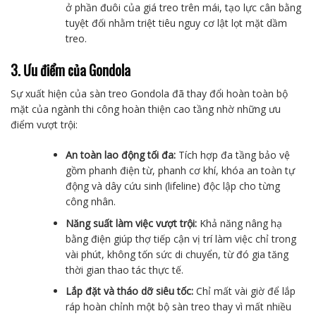
ở phần đuôi của giá treo trên mái, tạo lực cân bằng
tuyệt đối nhằm triệt tiêu nguy cơ lật lọt mặt dầm
treo.
3. Ưu điểm của Gondola
Sự xuất hiện của sàn treo Gondola đã thay đổi hoàn toàn bộ
mặt của ngành thi công hoàn thiện cao tầng nhờ những ưu
điểm vượt trội:
An toàn lao động tối đa:
Tích hợp đa tầng bảo vệ
gồm phanh điện từ, phanh cơ khí, khóa an toàn tự
động và dây cứu sinh (lifeline) độc lập cho từng
công nhân.
Năng suất làm việc vượt trội:
Khả năng nâng hạ
bằng điện giúp thợ tiếp cận vị trí làm việc chỉ trong
vài phút, không tốn sức di chuyển, từ đó gia tăng
thời gian thao tác thực tế.
Lắp đặt và tháo dỡ siêu tốc:
Chỉ mất vài giờ để lắp
ráp hoàn chỉnh một bộ sàn treo thay vì mất nhiều