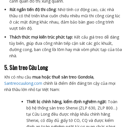
cảnh quan đô thị xung quanh.
Rút ngắn tiến độ thi công:
Nhờ tính cơ động cao, các nhà
thầu có thể triển khai cuốn chiếu nhiều mũi thi công cùng lúc
ở các mặt đứng khác nhau, đảm bảo bàn giao công trình
vượt tiến độ.
Thách thức mọi kiến trúc phức tạp:
Kết cấu giá treo dễ dàng
tùy biến, giúp đưa công nhân tiếp cận sát các góc khuất,
đường cong, ban công lồi lõm hay mái vòm phức tạp của tòa
nhà.
5. Sàn treo Cửu Long
Khi có nhu cầu
mua hoặc
thuê sàn treo Gondola
,
Santreocuulong.com
chính là điểm đến đáng tin cậy của mọi
nhà thầu lớn nhỏ tại Việt Nam:
Thiết bị chính hãng, kiểm định nghiêm ngặt:
Toàn
bộ hệ thống sàn treo Shenxi (ZLP 630, ZLP 800…)
tại Cửu Long đều được nhập khẩu chính hãng
Shenxi, có đầy đủ giấy tờ CO, CQ và được kiểm
định an toàn nghiêm ngặt từ cơ quan chức năng