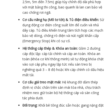
2.5m, 5m đến 7.5m) giúp tùy chỉnh độ dài phù hợp
với mặt bằng thi công, bao quanh là lan can bảo vệ
cao chống rơi ngã.
Cơ cấu nâng hạ (Mô tơ tời) & Tủ điện điều khiển:
Sử
dụng động cơ điện công suất lớn để cuốn và nhả
dây cáp. Tủ điều khiển trung tâm tích hợp các mạch
bảo vệ dòng, chống rò điện và nút ngắt khẩn cấp
(Emergency Stop) khi có sự cố.
Hệ thống cáp thép & Khóa an toàn:
Gồm 2 đường
cáp độc lập: cáp tải chính và cáp an toàn. Khóa an
toàn (khóa cơ khí thông minh) sẽ tự động khóa chặt
vào sợi cáp phụ ngay lập tức nếu sàn treo bị
nghiêng quá 3 – 8 độ hoặc khi cáp chính có dấu hiệu
mất tải.
Cơ cấu giá treo mặt mái:
Hệ khung đỡ dầm thép
định vị chắc chắn trên sàn mái tòa nhà, chịu trách
nhiệm neo giữ toàn bộ hệ thống cáp và sàn công
tác phía dưới.
Đối trọng:
Khối bê tông đúc sẵn hoặc gang nặng đặt