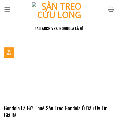
Skip
to
content
TAG ARCHIVES:
GONDOLA LÀ GÌ
10
Th6
Gondola Là Gì? Thuê Sàn Treo Gondola Ở Đâu Uy Tín,
Giá Rẻ