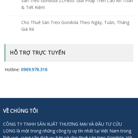
Sàn Treo Gondola ZLP800: Giải Pháp Trên Cao An Toàn
& Tiết Kiệm
Cho Thuê Sàn Treo Gondola Theo Ngày, Tuần, Tháng
Giá Rẻ
HỖ TRỢ TRỰC TUYẾN
Hotline:
0969.976.316
VỀ CHÚNG TÔI
CÔNG TY TNHH SẢN XUẤT THƯƠNG MẠI VÀ ĐẦU TƯ CỬU
LONG là một trong những công ty uy tín nhất tại Việt Nam trong
lĩnh vực, cung cấp dịch vụ bán và cho thuê sàn treo Gondola. Với